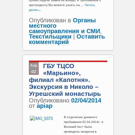
сроках подачи заявок на конкурс и требованиях к
претенденту Вы можете узнать на …
Читать
далее
→
Опубликован в
Органы
местного
самоуправления и СМИ
,
Текстильщики
|
Оставить
комментарий
Апр
ГБУ ТЦСО
02
«Марьино»,
филиал «Капотня».
Экскурсия в Николо –
Угрешский монастырь
Опубликовано
02/04/2014
от
apiap
В отделении дневного
пребывания 02.04.2014г в
Великий пост была
проведена экскурсия в