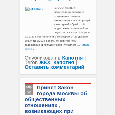
1. ООО «Тексан»
произведены работы по
устранению засоров
канализации с последующей
санитарной обработкой
подвальных помещений по
адресам: Капотня, 3 квартал,
д.21. 2. В соответствии с договором от 25 декабря
2013г. № 2/2014 работы по санитарному
содержанию и текущему ремонту жилого …
Читать
далее
→
Опубликован в
Капотня
|
Тегов
ЖКХ
,
Капотня
|
Оставить комментарий
Апр
Принят Закон
02
города Москвы об
общественных
отношениях ,
возникающих при