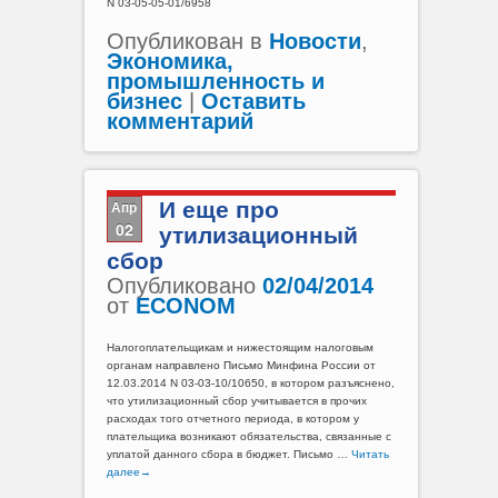
N 03-05-05-01/6958
Опубликован в
Новости
,
Экономика,
промышленность и
бизнес
|
Оставить
комментарий
Апр
И еще про
02
утилизационный
сбор
Опубликовано
02/04/2014
от
ECONOM
Налогоплательщикам и нижестоящим налоговым
органам направлено Письмо Минфина России от
12.03.2014 N 03-03-10/10650, в котором разъяснено,
что утилизационный сбор учитывается в прочих
расходах того отчетного периода, в котором у
плательщика возникают обязательства, связанные с
уплатой данного сбора в бюджет. Письмо …
Читать
далее
→