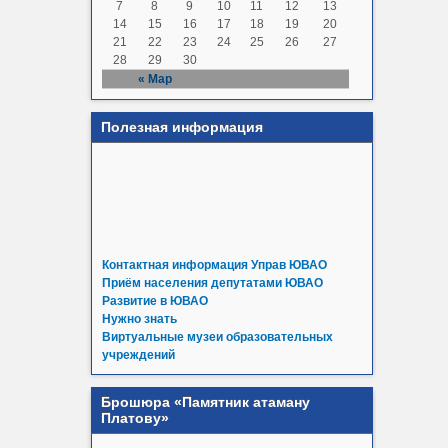
7
8
9
10
11
12
13
14
15
16
17
18
19
20
21
22
23
24
25
26
27
28
29
30
« Мар
Полезная информация
Контактная информация Управ ЮВАО
Приём населения депутатами ЮВАО
Развитие в ЮВАО
Нужно знать
Виртуальные музеи образовательных
учреждений
Брошюра «Памятник атаману
Платову»