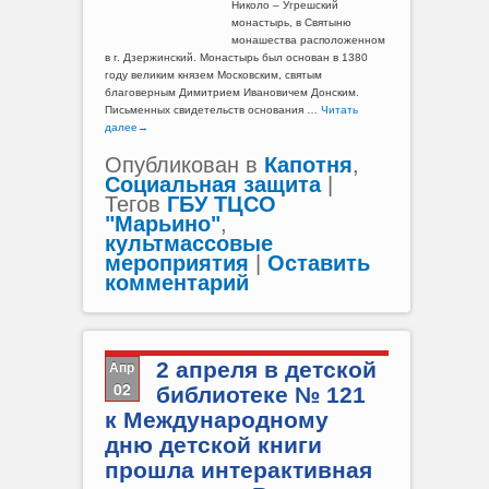
Николо – Угрешский
монастырь, в Святыню
монашества расположенном
в г. Дзержинский. Монастырь был основан в 1380
году великим князем Московским, святым
благоверным Димитрием Ивановичем Донским.
Письменных свидетельств основания …
Читать
далее
→
Опубликован в
Капотня
,
Социальная защита
|
Тегов
ГБУ ТЦСО
"Марьино"
,
культмассовые
мероприятия
|
Оставить
комментарий
Апр
2 апреля в детской
02
библиотеке № 121
к Международному
дню детской книги
прошла интерактивная