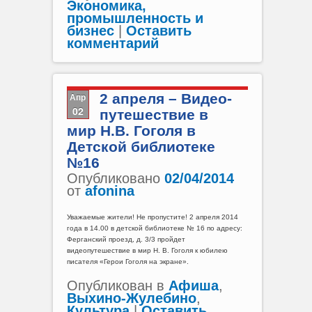
Экономика,
промышленность и
бизнес
|
Оставить
комментарий
Апр
2 апреля – Видео-
02
путешествие в
мир Н.В. Гоголя в
Детской библиотеке
№16
Опубликовано
02/04/2014
от
afonina
Уважаемые жители! Не пропустите! 2 апреля 2014
года в 14.00 в детской библиотеке № 16 по адресу:
Ферганский проезд, д. 3/3 пройдет
видеопутешествие в мир Н. В. Гоголя к юбилею
писателя «Герои Гоголя на экране».
Опубликован в
Афиша
,
Выхино-Жулебино
,
Культура
|
Оставить