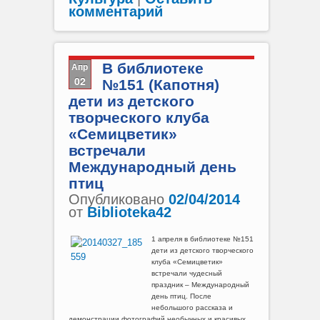
комментарий
Апр
В библиотеке
02
№151 (Капотня)
дети из детского
творческого клуба
«Семицветик»
встречали
Международный день
птиц
Опубликовано
02/04/2014
от
Biblioteka42
1 апреля в библиотеке №151
дети из детского творческого
клуба «Семицветик»
встречали чудесный
праздник – Международный
день птиц. После
небольшого рассказа и
демонстрации фотографий необычных и красивых