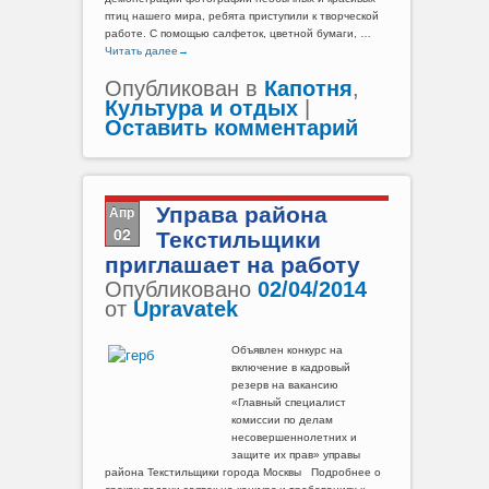
птиц нашего мира, ребята приступили к творческой
работе. С помощью салфеток, цветной бумаги, …
Читать далее
→
Опубликован в
Капотня
,
Культура и отдых
|
Оставить комментарий
Апр
Управа района
02
Текстильщики
приглашает на работу
Опубликовано
02/04/2014
от
Upravatek
Объявлен конкурс на
включение в кадровый
резерв на вакансию
«Главный специалист
комиссии по делам
несовершеннолетних и
защите их прав» управы
района Текстильщики города Москвы Подробнее о