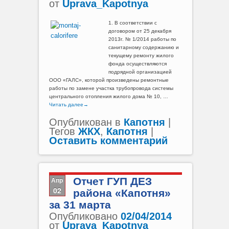
от
Uprava_Kapotnya
1. В соответствии с
договором от 25 декабря
2013г. № 1/2014 работы по
санитарному содержанию и
текущему ремонту жилого
фонда осуществляются
подрядной организацией
ООО «ГАЛС», которой произведены ремонтные
работы по замене участка трубопровода системы
центрального отопления жилого дома № 10, …
Читать далее
→
Опубликован в
Капотня
|
Тегов
ЖКХ
,
Капотня
|
Оставить комментарий
Апр
Отчет ГУП ДЕЗ
02
района «Капотня»
за 31 марта
Опубликовано
02/04/2014
от
Uprava_Kapotnya