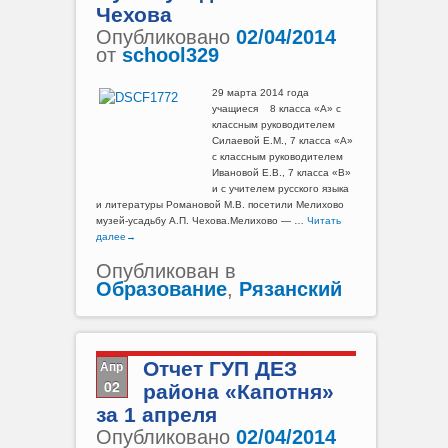
Чехова
Опубликовано
02/04/2014
от
school329
29 марта 2014 года
учащиеся 8 класса «А» с
классным руководителем
Силаевой Е.М., 7 класса «А»
с классным руководителем
Ивановой Е.В., 7 класса «В»
и с учителем русского языка
и литературы Романовой М.В. посетили Мелихово
музей-усадьбу А.П. Чехова.Мелихово — …
Читать
далее
→
Опубликован в
Образование
,
Рязанский
Апр
Отчет ГУП ДЕЗ
02
района «Капотня»
за 1 апреля
Опубликовано
02/04/2014