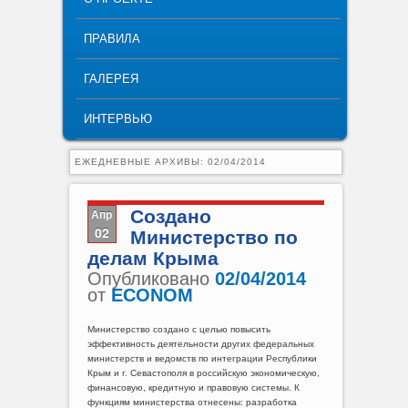
ПРАВИЛА
ГАЛЕРЕЯ
ИНТЕРВЬЮ
ЕЖЕДНЕВНЫЕ АРХИВЫ:
02/04/2014
Апр
Создано
02
Министерство по
делам Крыма
Опубликовано
02/04/2014
от
ECONOM
Министерство создано с целью повысить
эффективность деятельности других федеральных
министерств и ведомств по интеграции Республики
Крым и г. Севастополя в российскую экономическую,
финансовую, кредитную и правовую системы. К
функциям министерства отнесены: разработка