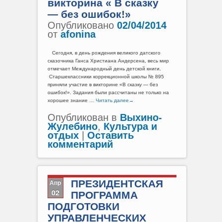
викторина « В сказку
— без ошибок!»
Опубликовано
02/04/2014
от
afonina
Сегодня, в день рождения великого датского
сказочника Ганса Христиана Андерсена, весь мир
отмечает Международный день детской книги.
Старшеклассники коррекционной школы № 895
приняли участие в викторине «В сказку — без
ошибок!». Задания были рассчитаны не только на
хорошее знание …
Читать далее
→
Опубликован в
Выхино-
Жулебино
,
Культура и
отдых
|
Оставить
комментарий
Апр
ПРЕЗИДЕНТСКАЯ
02
ПРОГРАММА
ПОДГОТОВКИ
УПРАВЛЕНЧЕСКИХ