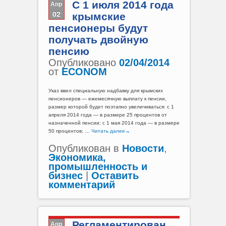
Апр
С 1 июля 2014 года
02
крымские
пенсионеры будут
получать двойную
пенсию
Опубликовано
02/04/2014
от
ECONOM
Указ ввел специальную надбавку для крымских
пенсионеров — ежемесячную выплату к пенсии,
размер которой будет поэтапно увеличиваться: с 1
апреля 2014 года — в размере 25 процентов от
назначенной пенсии; с 1 мая 2014 года — в размере
50 процентов; …
Читать далее
→
Опубликован в
Новости
,
Экономика,
промышленность и
бизнес
|
Оставить
комментарий
Апр
Регламентирован